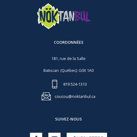
COORDONNÉES
181, rue de la Salle
Batiscan
(Québec)
G0X 1A0
819 524-1313
coucou@noktanbul.ca
SUIVEZ-NOUS