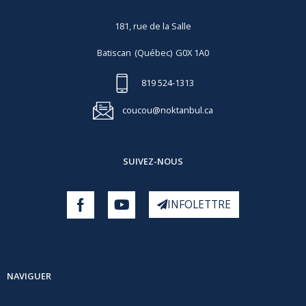
181, rue de la Salle
Batiscan
(Québec)
G0X 1A0
819 524-1313
coucou@noktanbul.ca
SUIVEZ-NOUS
INFOLETTRE
NAVIGUER