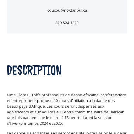
coucou@noktanbul.ca
819-524-1313
DESCRIPTION
Mme Elvire B. Toffa professeurs de danse africaine, conférencière
et entrepreneur propose 10 cours d’initiation à la danse des
beaux pays d’Afrique. Les cours seront dispensés aux
adolescents et aux adultes au Centre communautaire de Batiscan
une fois par semaine le mardi à 18 heure durant la session
d’hiver/printemps 2024 et 2025.
Les danseurs et danseuses seront ensuite invités selon leur désir